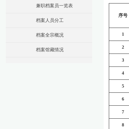
兼职档案员一览表
序号
档案人员分工
1
档案全宗概况
2
档案馆藏情况
3
4
5
6
7
8