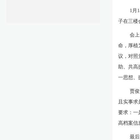
1月
子在三楼
会上
命，厚植
议，对照
助、共高
一思想、
贾俊
且实事求
要求：一
高档案信
最后