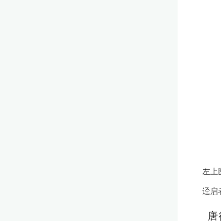
证
左
上
迳
启
唐