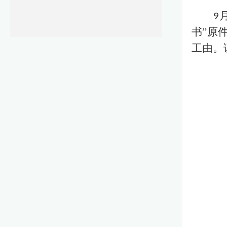
9
书”原
工由。