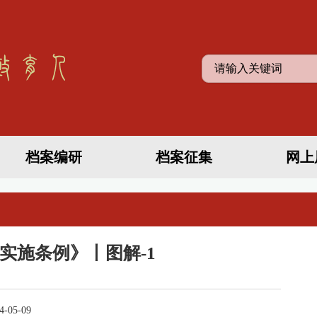
档案编研
档案征集
网上
实施条例》丨图解-1
-05-09